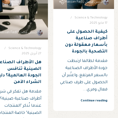
حسن فضل (Hassan Fadl)
Science & Technology
17 مايو 2025
كيفية الحصول على
حسن فضل (Hassan Fadl)
أطراف صناعية
بأسعار معقولة دون
Science & Technology
التضحية بالجودة
27 أبريل 2025
مقدمة لطالما ارتبطت
هل الأطراف الصناع
جودة الأطراف الصناعية
الصينية تنافس
الجودة العالمية؟ دل
بالسعر المرتفع، واعتُبر أن
الشراء الآمن
الحصول على طرف صناعي
فعال ومري...
مقدمة هل تفكر في شرا
أطراف صناعية صينية؟
Continue reading
عندما تُذكر "المنتجات
الصينية" خاصة المنتجا