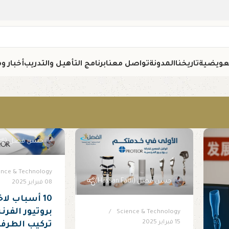
تعويضية
تاريخنا
المدونة
تواصل معنا
برنامج التأهيل والتدريب
أخبار و
حسن فضل (Hassan Fadl)
ence & Technology
حسن فضل (Hassan Fadl)
08 فبراير 2025
10 أسباب لا
بروتيور الفر
Science & Technology
15 فبراير 2025
تركيب الطرف